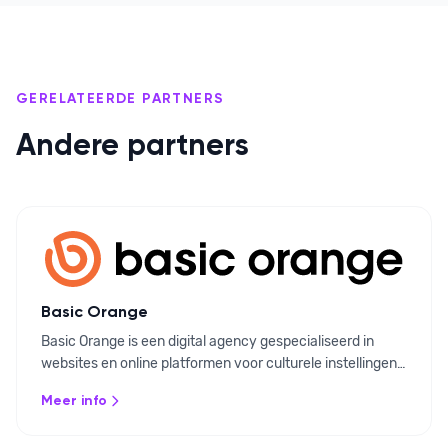
GERELATEERDE PARTNERS
Andere partners
Basic Orange
Basic Orange is een digital agency gespecialiseerd in
websites en online platformen voor culturele instellingen,
non-profits en zorg. Ze integreren Ovatic via de API in
Meer info
toegankelijke, gebruiksvriendelijke digitale omgevingen.