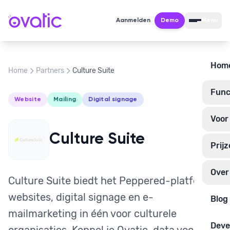
Aanmelden
Demo
Menu
Hom
Home
Partners
Culture Suite
Funct
Website
Mailing
Digital signage
Voor
Culture Suite
Prij
Over
Culture Suite biedt het Peppered-platform:
websites, digital signage en e-
Blog
mailmarketing in één voor culturele
Deve