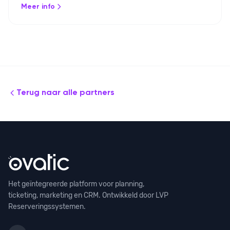
Meer info
integreren met je ticketsysteem.
Terug naar alle partners
Het geïntegreerde platform voor planning,
ticketing, marketing en CRM. Ontwikkeld door LVP
Reserveringssystemen.