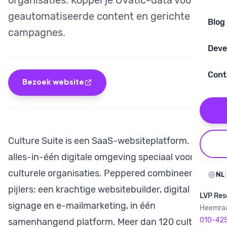
organisaties. Koppel je Ovatic-data voor
geautomatiseerde content en gerichte
Blog
campagnes.
Deve
Cont
Bezoek website
Culture Suite is een SaaS-websiteplatform. Een
alles-in-één digitale omgeving speciaal voor
culturele organisaties. Peppered combineert drie
|
NL
pijlers: een krachtige websitebuilder, digital
LVP Res
signage en e-mailmarketing, in één
Heemraa
010-42
samenhangend platform. Meer dan 120 culturele