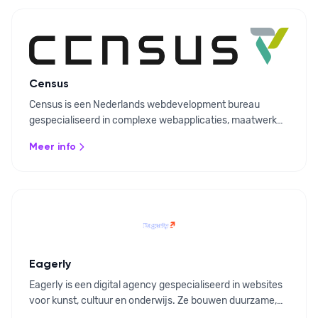
Census
Census is een Nederlands webdevelopment bureau
gespecialiseerd in complexe webapplicaties, maatwerk
websites en systeemintegraties. Ze koppelen Ovatic via
Meer info
de API aan de digitale omgeving van jouw organisatie.
Eagerly
Eagerly is een digital agency gespecialiseerd in websites
voor kunst, cultuur en onderwijs. Ze bouwen duurzame,
conversiegerichte websites die via de Ovatic API