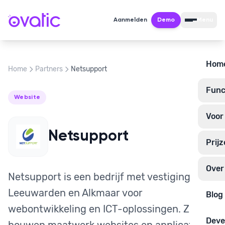
Aanmelden
Demo
Menu
Hom
Home
Partners
Netsupport
Funct
Website
Voor
Netsupport
Prij
Over
Netsupport is een bedrijf met vestigingen in
Leeuwarden en Alkmaar voor
Blog
webontwikkeling en ICT-oplossingen. Ze
Deve