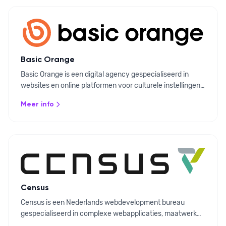
Basic Orange
Basic Orange is een digital agency gespecialiseerd in
websites en online platformen voor culturele instellingen,
non-profits en zorg. Ze integreren Ovatic via de API in
Meer info
toegankelijke, gebruiksvriendelijke digitale omgevingen.
Census
Census is een Nederlands webdevelopment bureau
gespecialiseerd in complexe webapplicaties, maatwerk
websites en systeemintegraties. Ze koppelen Ovatic via