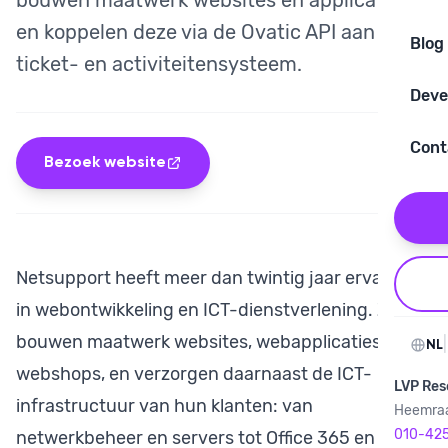
bouwen maatwerk websites en applicaties
en koppelen deze via de Ovatic API aan jouw
Blog
ticket- en activiteitensysteem.
Deve
Cont
Bezoek website
Netsupport heeft meer dan twintig jaar ervaring
in webontwikkeling en ICT-dienstverlening. Ze
bouwen maatwerk websites, webapplicaties en
|
NL
webshops, en verzorgen daarnaast de ICT-
LVP Res
infrastructuur van hun klanten: van
Heemraa
010-42
netwerkbeheer en servers tot Office 365 en IT-