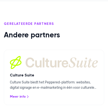
GERELATEERDE PARTNERS
Andere partners
Culture Suite
Culture Suite biedt het Peppered-platform: websites,
digital signage en e-mailmarketing in één voor culturele
organisaties. Koppel je Ovatic-data voor
Meer info
geautomatiseerde content en gerichte campagnes.