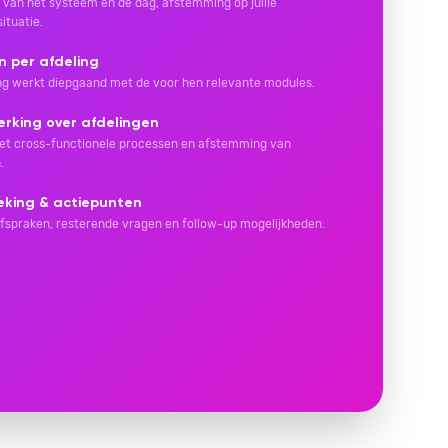
e van het systeem en de dag, afstemming op jullie
situatie.
 per afdeling
ing werkt diepgaand met de voor hen relevante modules.
rking over afdelingen
t cross-functionele processen en afstemming van
.
eking & actiepunten
fspraken, resterende vragen en follow-up mogelijkheden.