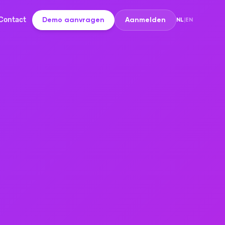
Contact
Demo aanvragen
Aanmelden
NL
|
EN