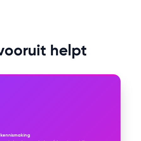
vooruit helpt
 kennismaking