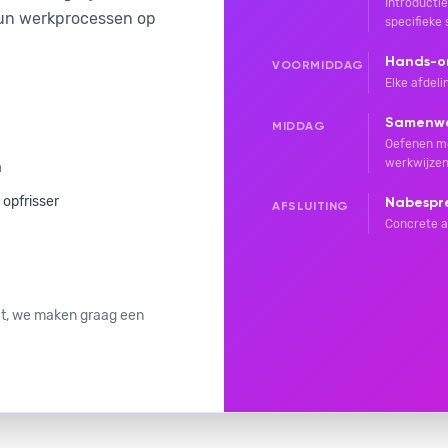
Introducti
hun werkprocessen op
specifieke 
Hands-on
VOORMIDDAG
Elke afdel
Samenwe
MIDDAG
Oefenen me
werkwijzen
a
 opfrisser
Nabespr
AFSLUITING
Concrete a
aat, we maken graag een