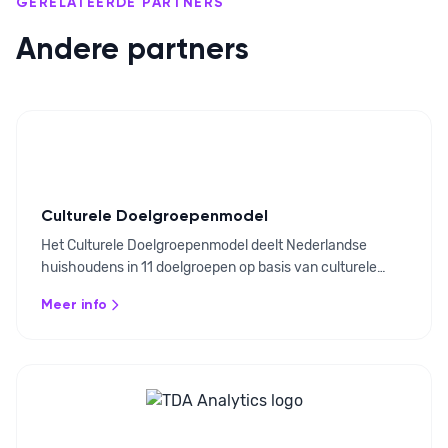
GERELATEERDE PARTNERS
Andere partners
Culturele Doelgroepenmodel
Het Culturele Doelgroepenmodel deelt Nederlandse
huishoudens in 11 doelgroepen op basis van culturele
voorkeuren en gedrag. Via de koppeling met Ovatic
Meer info
kunnen klanten direct worden gesegmenteerd volgens dit
model.