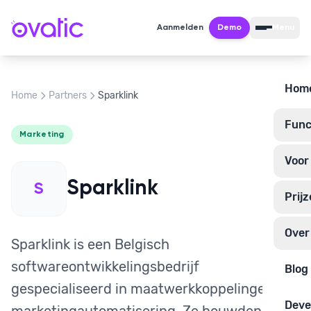
Aanmelden
Demo
Menu
Hom
Home
Partners
Sparklink
Funct
Marketing
Voor
Sparklink
S
Prij
Over
Sparklink is een Belgisch
softwareontwikkelingsbedrijf
Blog
gespecialiseerd in maatwerkkoppelingen en
Deve