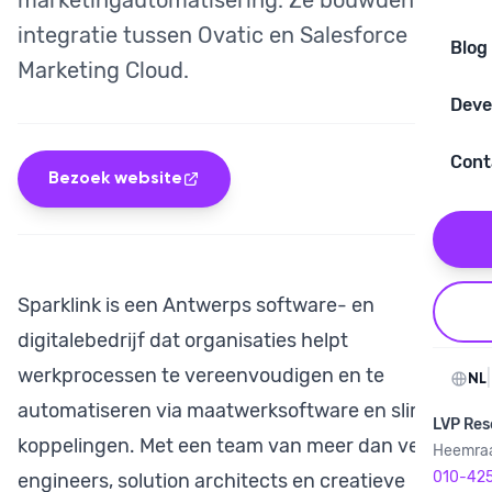
marketingautomatisering. Ze bouwden de
integratie tussen Ovatic en Salesforce
Blog
Marketing Cloud.
Deve
Cont
Bezoek website
Sparklink is een Antwerps software- en
digitalebedrijf dat organisaties helpt
werkprocessen te vereenvoudigen en te
|
NL
automatiseren via maatwerksoftware en slimme
LVP Res
koppelingen. Met een team van meer dan veertig
Heemraa
010-42
engineers, solution architects en creatieve