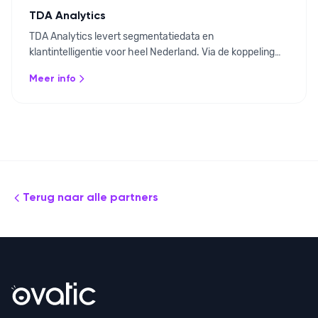
TDA Analytics
TDA Analytics levert segmentatiedata en
klantintelligentie voor heel Nederland. Via de koppeling
met Ovatic kunnen bezoekers gesegmenteerd worden op
Meer info
basis van landelijke leefstijl- en demografische modellen.
Terug naar alle partners